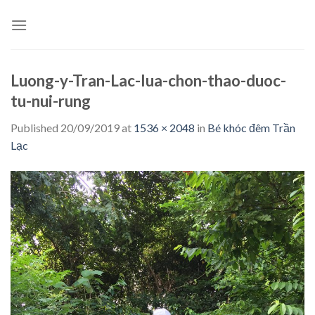
Skip
to
content
Luong-y-Tran-Lac-lua-chon-thao-duoc-
tu-nui-rung
Published
20/09/2019
at
1536 × 2048
in
Bé khóc đêm Trần
Lạc