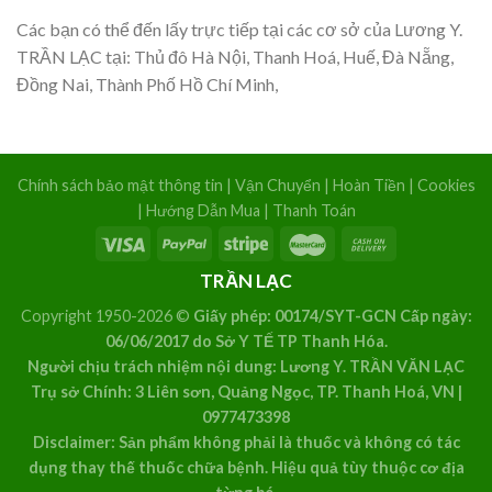
Các bạn có thể đến lấy trực tiếp tại các cơ sở của Lương Y.
TRẦN LẠC tại: Thủ đô Hà Nội, Thanh Hoá, Huế, Đà Nẵng,
Đồng Nai, Thành Phố Hồ Chí Minh,
Chính sách bảo mật thông tin
|
Vận Chuyển
|
Hoàn Tiền
|
Cookies
|
Hướng Dẫn Mua
|
Thanh Toán
TRẦN LẠC
Copyright 1950-2026 ©
Giấy phép: 00174/SYT-GCN Cấp ngày:
06/06/2017 do Sở Y TẾ TP Thanh Hóa.
Người chịu trách nhiệm nội dung: Lương Y. TRẦN VĂN LẠC
Trụ sở Chính: 3 Liên sơn, Quảng Ngọc, TP. Thanh Hoá, VN |
0977473398
Disclaimer: Sản phẩm không phải là thuốc và không có tác
dụng thay thế thuốc chữa bệnh. Hiệu quả tùy thuộc cơ địa