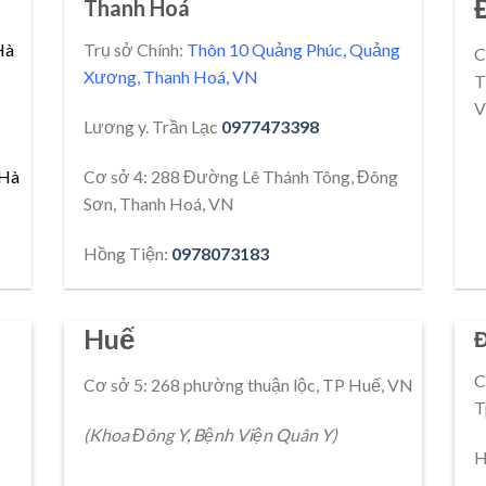
Thanh Hoá
Hà
Trụ sở Chính:
Thôn 10 Quảng Phúc, Quảng
C
Xương, Thanh Hoá, VN
T
V
Lương y. Trần Lạc
0977473398
 Hà
Cơ sở 4: 288 Đường Lê Thánh Tông, Đông
Sơn, Thanh Hoá, VN
Hồng Tiện:
0978073183
Huế
Đ
C
Cơ sở 5: 268 phường thuận lộc, TP Huế, VN
T
(Khoa Đông Y, Bệnh Viện Quân Y)
H