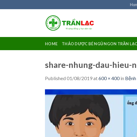
Skip
Ho
to
content
HOME
THẢO DƯỢC BÉ NGỦ NGON TRẦN LẠ
share-nhung-dau-hieu-
Published
01/08/2019
at
600 × 400
in
Bệnh 