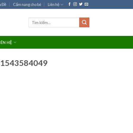
ạ Đề
Cẩm nang cho bé
Liên hệ
Tìm
kiếm:
IÊN HỆ
o-1543584049