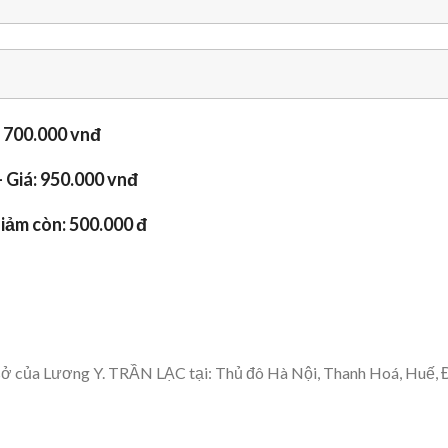
: 700.000 vnđ
 Giá: 950.000 vnđ
iảm còn: 500.000 đ
cơ sở của Lương Y. TRẦN LẠC tại: Thủ đô Hà Nội, Thanh Hoá, Huế,