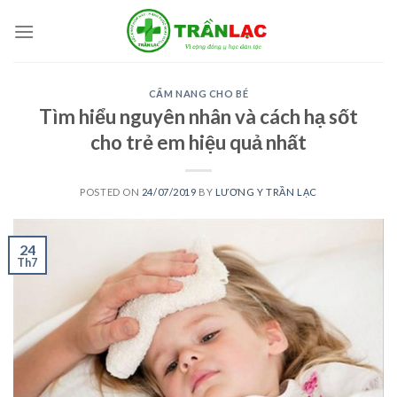
Skip
to
content
CẨM NANG CHO BÉ
Tìm hiểu nguyên nhân và cách hạ sốt
cho trẻ em hiệu quả nhất
POSTED ON
24/07/2019
BY
LƯƠNG Y TRẦN LẠC
24
Th7