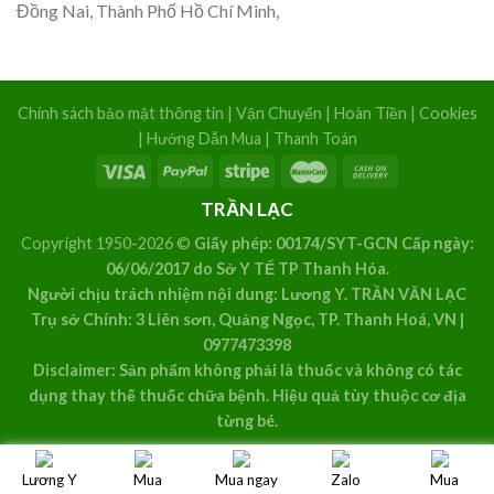
Đồng Nai, Thành Phố Hồ Chí Minh,
Chính sách bảo mật thông tin
|
Vận Chuyển
|
Hoàn Tiền
|
Cookies
|
Hướng Dẫn Mua
|
Thanh Toán
TRẦN LẠC
Copyright 1950-2026 ©
Giấy phép: 00174/SYT-GCN Cấp ngày:
06/06/2017 do Sở Y TẾ TP Thanh Hóa.
Người chịu trách nhiệm nội dung: Lương Y. TRẦN VĂN LẠC
Trụ sở Chính: 3 Liên sơn, Quảng Ngọc, TP. Thanh Hoá, VN |
0977473398
Disclaimer: Sản phẩm không phải là thuốc và không có tác
dụng thay thế thuốc chữa bệnh. Hiệu quả tùy thuộc cơ địa
từng bé.
Lương Y
Mua
Mua ngay
Zalo
Mua