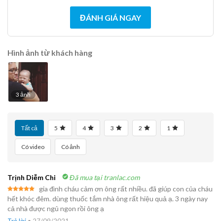
ĐÁNH GIÁ NGAY
Hình ảnh từ khách hàng
3 ảnh
Tất cả
5
4
3
2
1
Có video
Có ảnh
Trịnh Diễm Chi
Đã mua tại tranlac.com
gia đình cháu cảm ơn ông rất nhiều. đã giúp con của cháu
Được xếp
hết khóc đêm. dùng thuốc tắm nhà ông rất hiệu quả ạ. 3 ngày nay
hạng
5
5
cả nhà được ngủ ngon rồi ông ạ
sao
Trả lời
•
27/09/2021