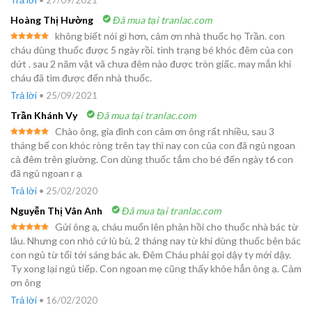
Hoàng Thị Hường
Đã mua tại tranlac.com
không biết nói gì hơn, cảm ơn nhà thuốc họ Trần. con
Được xếp
cháu dùng thuốc được 5 ngày rồi. tình trạng bé khóc đêm của con
hạng
5
5
dứt . sau 2 năm vật vã chưa đêm nào được tròn giấc. may mắn khi
sao
cháu đã tìm được đến nhà thuốc.
Trả lời
•
25/09/2021
Trần Khánh Vy
Đã mua tại tranlac.com
Chào ông, gia đình con cảm ơn ông rất nhiều, sau 3
Được xếp
tháng bế con khóc ròng trên tay thì nay con của con đã ngủ ngoan
hạng
5
5
cả đêm trên giường. Con dùng thuốc tắm cho bé đến ngày t6 con
sao
đã ngủ ngoan r ạ
Trả lời
•
25/02/2020
Nguyễn Thị Vân Anh
Đã mua tại tranlac.com
Gửi ông ạ, cháu muốn lên phản hồi cho thuốc nhà bác từ
Được xếp
lâu. Nhưng con nhỏ cứ lù bù, 2 tháng nay từ khi dùng thuốc bên bác
hạng
5
5
con ngủ từ tối tới sáng bác ak. Đêm Cháu phải gọi dậy ty mới dậy.
sao
Ty xong lại ngủ tiếp. Con ngoan mẹ cũng thấy khỏe hẳn ông ạ. Cảm
ơn ông
Trả lời
•
16/02/2020