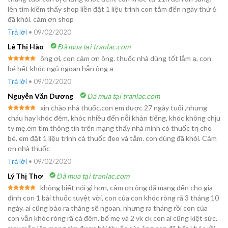
hạng
5
5
lên tìm kiếm thấy shop liền đặt 1 liệu trình con tắm đến ngày thứ 6
sao
đã khỏi. cảm ơn shop
Trả lời
•
09/02/2020
Lê Thị Hào
Đã mua tại tranlac.com
ông ơi, con cảm ơn ông. thuốc nhà dùng tốt lắm ạ, con
Được xếp
bé hết khóc ngủ ngoan hẳn ông ạ
hạng
5
5
sao
Trả lời
•
09/02/2020
Nguyễn Văn Dương
Đã mua tại tranlac.com
xin chào nhà thuốc.con em được 27 ngày tuổi ,nhưng
Được xếp
cháu hay khóc đêm, khóc nhiều đến nỗi khản tiếng, khóc không chịu
hạng
5
5
ty mẹ.em tìm thông tin trên mạng thấy nhà mình có thuốc trị cho
sao
bé. em đặt 1 liệu trình cả thuốc đeo và tắm. con dùng đã khỏi. Cảm
ơn nhà thuốc
Trả lời
•
09/02/2020
Lý Thị Thơ
Đã mua tại tranlac.com
không biết nói gì hơn, cảm ơn ông đã mang đến cho gia
Được xếp
đình con 1 bài thuốc tuyệt vời, con của con khóc ròng rã 3 tháng 10
hạng
5
5
ngày. ai cũng bảo ra tháng sẽ ngoan. nhưng ra tháng rồi con của
sao
con vẫn khóc ròng rã cả đêm. bố mẹ và 2 vk ck con ai cũng kiệt sức.