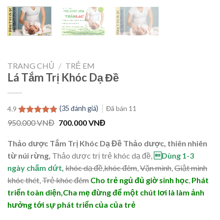
TRANG CHỦ
/
TRẺ EM
Lá Tắm Trị Khóc Dạ Đề
(
35
đánh giá)
Đã bán
11
4.9
4.9
35
trên 5
Giá
Giá
950.000
VNĐ
700.000
VNĐ
dựa trên
gốc
hiện
đánh giá
là:
tại
Thảo dược Tắm Trị Khóc Dạ Đề Thảo dược, thiên nhiên
950.000 VNĐ.
là:
700.000 VNĐ.
từ núi rừng,
Thảo dược trị trẻ khóc dạ đề,
Dùng 1-3
ngày chấm dứt,
khóc dạ đề
,
khóc đêm
,
Vặn mình
,
Giật mình
khóc thét
,
Trẻ khóc đêm
Cho trẻ ngủ đủ giờ sinh học
,
Phát
triển toàn diện,
Cha mẹ đừng để một chút lơi là làm ảnh
hưởng tới sự phát triển của của trẻ