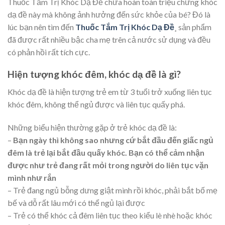
Thuốc Tắm Trị Khóc Dạ Đề chữa hoàn toàn triệu chứng khóc
dạ đề này mà không ảnh hưởng đến sức khỏe của bé? Đó là
lúc bạn nên tìm đến
Thuốc Tắm Trị Khóc Dạ Đề
¸ sản phẩm
đã được rất nhiều bậc cha mẹ trên cả nước sử dụng và đều
có phản hồi rất tích cực.
Hiện tượng khóc đêm, khóc dạ đề là gì?
Khóc dạ đề là hiện tượng trẻ em từ 3 tuổi trở xuống liên tục
khóc đêm, không thể ngủ được và liên tục quấy phá.
Những biểu hiện thường gặp ở trẻ khóc dạ đề là:
–
Bạn ngày thì không sao nhưng cứ bắt đầu đến giấc ngủ
đêm là trẻ lại bắt đầu quấy khóc. Bạn có thể cảm nhận
được như trẻ đang rất mỏi trong người do liên tục vặn
mình như rắn
– Trẻ đang ngủ bỗng dưng giật mình rồi khóc, phải bắt bố mẹ
bế và dỗ rất lâu mới có thể ngủ lại được
– Trẻ có thể khóc cả đêm liên tục theo kiểu lè nhè hoặc khóc