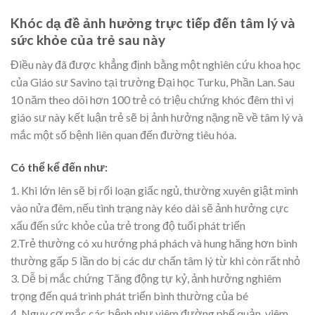
Khóc dạ đề ảnh hưởng trực tiếp đến tâm lý và
sức khỏe của trẻ sau này
Điều này đã được khẳng định bằng một nghiên cứu khoa học
của Giáo sư Savino tại trường Đại học Turku, Phần Lan. Sau
10 năm theo dõi hơn 100 trẻ có triệu chứng khóc đêm thì vị
giáo sư này kết luận trẻ sẽ bị ảnh hưởng nặng nề về tâm lý và
mắc một số bệnh liên quan đến đường tiêu hóa.
Có thể kể đến như:
1. Khi lớn lên sẽ bị rối loạn giấc ngủ, thường xuyên giật mình
vào nửa đêm, nếu tình trạng này kéo dài sẽ ảnh hưởng cực
xấu đến sức khỏe của trẻ trong độ tuổi phát triển
2.Trẻ thường có xu hướng phá phách và hung hăng hơn bình
thường gấp 5 lần do bị các dư chấn tâm lý từ khi còn rất nhỏ
3. Dễ bị mắc chứng Tăng động tự kỷ, ảnh hưởng nghiêm
trọng đến quá trình phát triển bình thường của bé
4. Nguy cơ mắc các bệnh như viêm đường phế quản, viêm