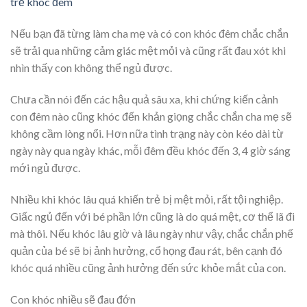
trẻ khóc đêm
Nếu bạn đã từng làm cha mẹ và có con khóc đêm chắc chắn
sẽ trải qua những cảm giác mệt mỏi và cũng rất đau xót khi
nhìn thấy con không thể ngủ được.
Chưa cần nói đến các hậu quả sâu xa, khi chứng kiến cảnh
con đêm nào cũng khóc đến khản giọng chắc chắn cha mẹ sẽ
không cầm lòng nổi. Hơn nữa tình trạng này còn kéo dài từ
ngày này qua ngày khác, mỗi đêm đều khóc đến 3, 4 giờ sáng
mới ngủ được.
Nhiều khi khóc lâu quá khiến trẻ bị mệt mỏi, rất tội nghiệp.
Giấc ngủ đến với bé phần lớn cũng là do quá mệt, cơ thể lã đi
mà thôi. Nếu khóc lâu giờ và lâu ngày như vậy, chắc chắn phế
quản của bé sẽ bị ảnh hưởng, cổ họng đau rát, bên cạnh đó
khóc quá nhiều cũng ảnh hưởng đến sức khỏe mắt của con.
Con khóc nhiều sẽ đau đớn