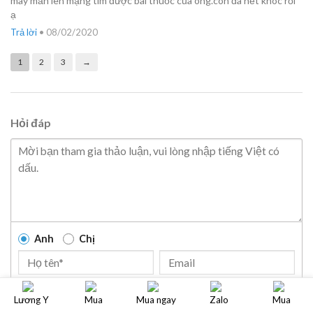
may mắn lên mạng tìm được bài thuốc của ông.con đã hết khóc rồi
ạ
Trả lời
•
08/02/2020
1
2
3
→
Hỏi đáp
Anh
Chị
GỬI
Lương Y
Mua
Mua ngay
Zalo
Mua