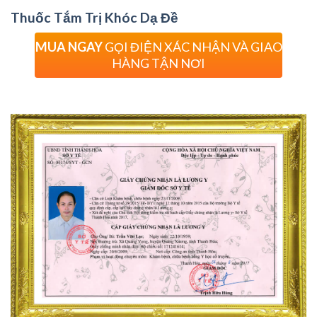
Thuốc Tắm Trị Khóc Dạ Đề
MUA NGAY
GỌI ĐIỆN XÁC NHẬN VÀ GIAO
HÀNG TẬN NƠI