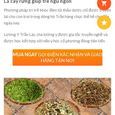
Lá cây rừng giúp trẻ ngủ ngon
Phương pháp trị trẻ khóc đêm từ thảo dược chỉ được truyền
lại cho con trai trong dòng họ Trần hàng chục thế hệ cho đến
ngày nay.
Lương Y Trần Lạc chà lương y được gia tộc truyền nghề và
được học kết hợp với nền y học cổ phương đông tiên tiến
MUA NGAY
GỌI ĐIỆN XÁC NHẬN VÀ GIAO
HÀNG TẬN NƠI