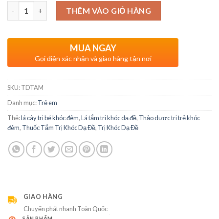
Số lượng
THÊM VÀO GIỎ HÀNG
MUA NGAY
Gọi điện xác nhận và giao hàng tận nơi
SKU:
TDTAM
Danh mục:
Trẻ em
Thẻ:
lá cây trị bé khóc đêm
,
Lá tắm trị khóc dạ đề
,
Thảo dược trị trẻ khóc
đêm
,
Thuốc Tắm Trị Khóc Dạ Đề
,
Trị Khóc Dạ Đề
GIAO HÀNG
Chuyển phát nhanh Toàn Quốc
SẢN PHẨM