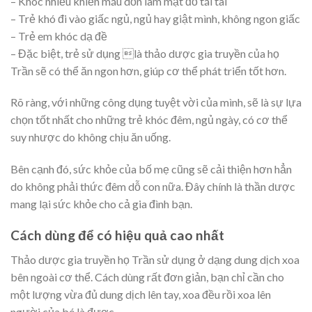
– Khóc nhiều khiến máu dồn làm mặt đỏ tái tai
– Trẻ khó đi vào giấc ngủ, ngủ hay giật mình, không ngon giấc
– Trẻ em khóc dạ đề
– Đặc biệt, trẻ sử dụng là thảo dược gia truyền của họ
Trần sẽ có thể ăn ngon hơn, giúp cơ thể phát triển tốt hơn.
Rõ ràng, với những công dụng tuyệt vời của mình, sẽ là sự lựa
chọn tốt nhất cho những trẻ khóc đêm, ngủ ngày, có cơ thể
suy nhược do không chịu ăn uống.
Bên cạnh đó, sức khỏe của bố mẹ cũng sẽ cải thiện hơn hẳn
do không phải thức đêm dỗ con nữa. Đây chính là thần dược
mang lại sức khỏe cho cả gia đình bạn.
Cách dùng để có hiệu quả cao nhất
Thảo dược gia truyền họ Trần sử dụng ở dạng dung dịch xoa
bên ngoài cơ thể. Cách dùng rất đơn giản, bạn chỉ cần cho
một lượng vừa đủ dung dịch lên tay, xoa đều rồi xoa lên
người của bé là được.