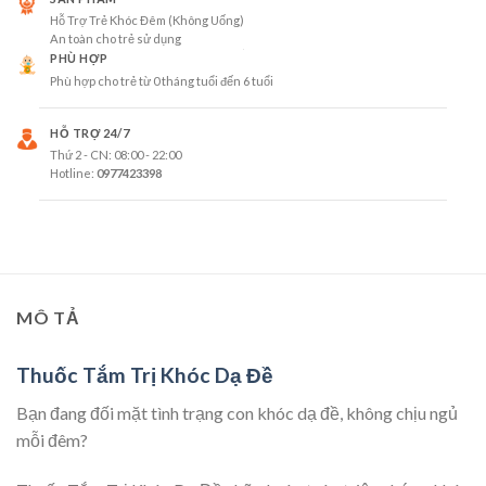
Hỗ Trợ Trẻ Khóc Đêm (Không Uống)
An toàn cho trẻ sử dụng
PHÙ HỢP
Phù hợp cho trẻ từ 0 tháng tuổi đến 6 tuổi
HỖ TRỢ 24/7
Thứ 2 - CN: 08:00 - 22:00
Hotline:
0977423398
MÔ TẢ
Thuốc Tắm Trị Khóc Dạ Đề
Bạn đang đối mặt tình trạng con khóc dạ đề, không chịu ngủ
mỗi đêm?