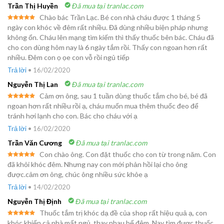
Trần Thị Huyền
Đã mua tại tranlac.com
Chào bác Trần Lạc. Bé con nhà cháu được 1 tháng 5
Được xếp
ngày con khóc về đêm rất nhiều. Đã dùng nhiều biện pháp nhưng
hạng
5
5
không ổn. Cháu lên mạng tìm kiếm thì thấy thuốc bên bác. Cháu đã
sao
cho con dùng hôm nay là 6 ngày tắm rồi. Thấy con ngoan hơn rất
nhiều. Đêm con ọ ọe con vỗ rồi ngủ tiếp
Trả lời
•
16/02/2020
Nguyễn Thị Lan
Đã mua tại tranlac.com
Cảm ơn ông, sau 1 tuần dùng thuốc tắm cho bé, bé đã
Được xếp
ngoan hơn rất nhiều rồi ạ, cháu muốn mua thêm thuốc đeo để
hạng
5
5
tránh hơi lạnh cho con. Bác cho cháu với ạ
sao
Trả lời
•
16/02/2020
Trần Văn Cương
Đã mua tại tranlac.com
Con chào ông. Con đặt thuốc cho con từ trong năm. Con
Được xếp
đã khỏi khóc đêm. Nhưng nay con mới phản hồi lại cho ông
hạng
5
5
được.cảm ơn ông, chúc ông nhiều sức khỏe ạ
sao
Trả lời
•
14/02/2020
Nguyễn Thị Định
Đã mua tại tranlac.com
Thuốc tắm trị khóc dạ đề của shop rất hiệu quả ạ, con
Được xếp
khóc khiến cả nhà mất ngủ, thay nhau bế đêm. Nay tìm được thuốc