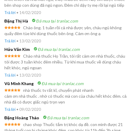
hạng
5
5
bên shop con dùng đã ngủ ngon. Đêm chỉ dậy ty mẹ rồi lại ngủ tiếp
sao
Trả lời
•
14/02/2020
Đặng Thị Hà
Đã mua tại tranlac.com
Chào ông. 1 tuần rồi cả nhà được yên, cháu ngủ không
Được xếp
quấy đêm tùe khi dùng thuốc bên ông. Cảm ơn ông ạ
hạng
5
5
sao
Trả lời
•
13/02/2020
Hứa Văn Kim
Đã mua tại tranlac.com
Chào nhà thuốc Họ Trần, tôi rất cảm ơn nhà thuốc, cháu
Được xếp
tôi được 3 tuần khóc đêm nhiều. Từ khi mua thuốc về dùng cháu
hạng
5
5
hết khóc, ngủ ngoan
sao
Trả lời
•
13/02/2020
Vũ Minh Khang
Đã mua tại tranlac.com
nhà thuốc tv rất kĩ, chuyển phát nhanh
Được xếp
cảm ơn nhà thuốc . nhờ có thuốc mà con của cháu hết khóc đêm. cả
hạng
5
5
nhà đã có được giấc ngủ trọn vẹn
sao
Trả lời
•
09/02/2020
Đặng Hoàng Thảo
Đã mua tại tranlac.com
chao shop Thuốc tắm trị khóc dạ đề. con mình được 21
Được xếp
tháng tuổi con bị chứng khóc đêm. con khóc từ 11h đến 3h sáng.