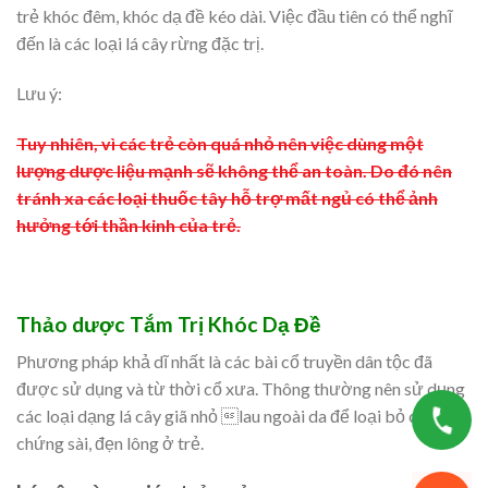
trẻ khóc đêm, khóc dạ đề kéo dài. Việc đầu tiên có thể nghĩ
đến là các loại lá cây rừng đặc trị.
Lưu ý:
Tuy nhiên, vì các trẻ còn quá nhỏ nên việc dùng một
lượng dược liệu mạnh sẽ không thể an toàn. Do đó nên
tránh xa các loại thuốc tây hỗ trợ mất ngủ có thể ảnh
hưởng tới thần kinh của trẻ.
Thảo dược Tắm Trị Khóc Dạ Đề
Phương pháp khả dĩ nhất là các bài cổ truyền dân tộc đã
được sử dụng và từ thời cổ xưa. Thông thường nên sử dụng
các loại dạng lá cây giã nhỏ lau ngoài da để loại bỏ các
chứng sài, đẹn lông ở trẻ.