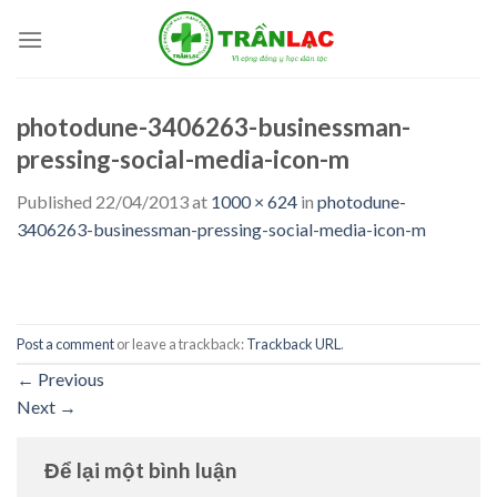
Skip
to
content
photodune-3406263-businessman-
pressing-social-media-icon-m
Published
22/04/2013
at
1000 × 624
in
photodune-
3406263-businessman-pressing-social-media-icon-m
Post a comment
or leave a trackback:
Trackback URL
.
←
Previous
Next
→
Để lại một bình luận