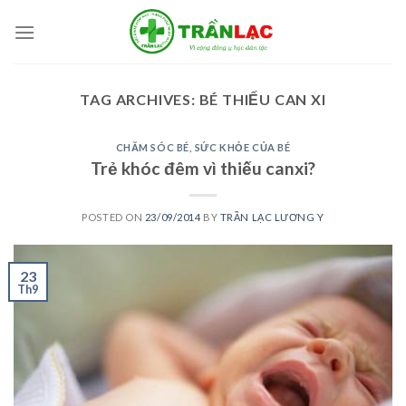
Skip
to
content
TAG ARCHIVES:
BÉ THIẾU CAN XI
CHĂM SÓC BÉ
,
SỨC KHỎE CỦA BÉ
Trẻ khóc đêm vì thiếu canxi?
POSTED ON
23/09/2014
BY
TRẦN LẠC LƯƠNG Y
23
Th9