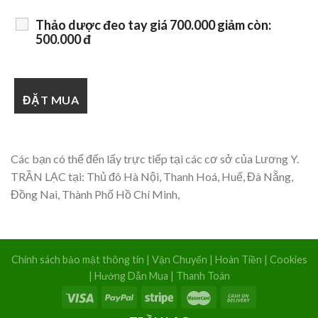
Thảo dược đeo tay giá 700.000 giảm còn:
500.000 đ
Các bạn có thể đến lấy trực tiếp tại các cơ sở của Lương Y.
TRẦN LẠC tại: Thủ đô Hà Nội, Thanh Hoá, Huế, Đà Nẵng,
Đồng Nai, Thành Phố Hồ Chí Minh,
Chính sách bảo mật thông tin
|
Vận Chuyển
|
Hoàn Tiền
|
Cookies
|
Hướng Dẫn Mua
|
Thanh Toán