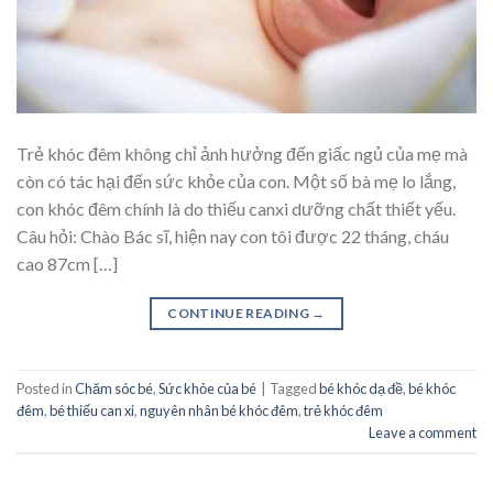
Trẻ khóc đêm không chỉ ảnh hưởng đến giấc ngủ của mẹ mà
còn có tác hại đến sức khỏe của con. Một số bà mẹ lo lắng,
con khóc đêm chính là do thiếu canxi dưỡng chất thiết yếu.
Câu hỏi: Chào Bác sĩ, hiện nay con tôi được 22 tháng, cháu
cao 87cm […]
CONTINUE READING
→
Posted in
Chăm sóc bé
,
Sức khỏe của bé
|
Tagged
bé khóc dạ đề
,
bé khóc
đêm
,
bé thiếu can xi
,
nguyên nhân bé khóc đêm
,
trẻ khóc đêm
Leave a comment