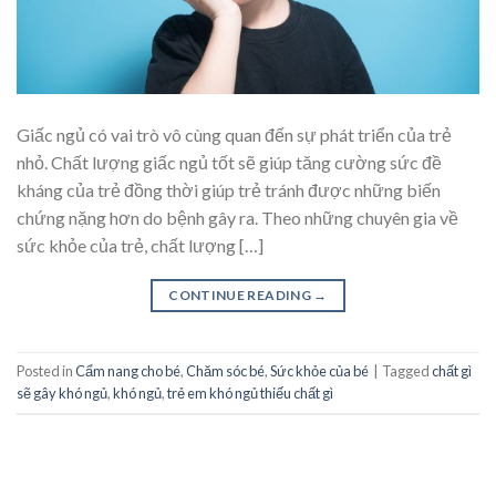
Giấc ngủ có vai trò vô cùng quan đến sự phát triển của trẻ
nhỏ. Chất lượng giấc ngủ tốt sẽ giúp tăng cường sức đề
kháng của trẻ đồng thời giúp trẻ tránh được những biến
chứng nặng hơn do bệnh gây ra. Theo những chuyên gia về
sức khỏe của trẻ, chất lượng […]
CONTINUE READING
→
Posted in
Cẩm nang cho bé
,
Chăm sóc bé
,
Sức khỏe của bé
|
Tagged
chất gì
sẽ gây khó ngủ
,
khó ngủ
,
trẻ em khó ngủ thiếu chất gì