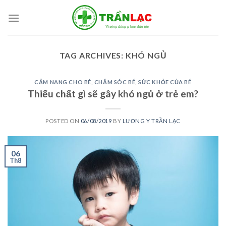
Skip
to
content
TAG ARCHIVES:
KHÓ NGỦ
CẨM NANG CHO BÉ
,
CHĂM SÓC BÉ
,
SỨC KHỎE CỦA BÉ
Thiếu chất gì sẽ gây khó ngủ ở trẻ em?
POSTED ON
06/08/2019
BY
LƯƠNG Y TRẦN LẠC
06
Th8