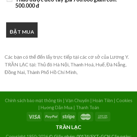
500.000 đ
Các bạn có thể đến lấy trực tiếp tại các cơ sở của Lương Y.
TRẦN LẠC tại: Thủ đô Hà Nội, Thanh Hoá, Huế, Đà Nẵng,
Đồng Nai, Thành Phố Hồ Chí Minh,
Chính sách bảo mật thông tin
|
Vận Chuyển
|
Hoàn Tiền
|
Cookies
|
Hướng Dẫn Mua
|
Thanh Toán
TRẦN LẠC
Copyright 1950-2026 ©
Giấy phép: 00174/SYT-GCN Cấp ngày: