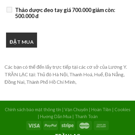
Thảo dược đeo tay giá 700.000 giảm còn:
500.000 đ
Các bạn có thể đến lấy trực tiếp tại các cơ sở của Lương Y.
TRẦN LẠC tại: Thủ đô Hà Nội, Thanh Hoá, Huế, Đà Nẵng,
Đồng Nai, Thành Phố Hồ Chí Minh,
Chính sách bảo mật thông tin
|
Vận Chuyển
|
Hoàn Tiền
|
Cookies
|
Hướng Dẫn Mua
|
Thanh Toán