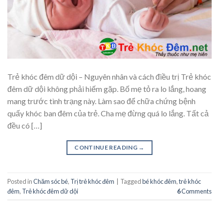
Trẻ khóc đêm dữ dội – Nguyên nhân và cách điều trị Trẻ khóc
đêm dữ dội không phải hiếm gặp. Bố mẹ tỏ ra lo lắng, hoang
mang trước tình trạng này. Làm sao để chữa chứng bệnh
quấy khóc ban đêm của trẻ. Cha mẹ đừng quá lo lắng. Tất cả
đều có […]
CONTINUE READING
→
Posted in
Chăm sóc bé
,
Trị trẻ khóc đêm
|
Tagged
bé khóc đêm
,
trẻ khóc
đêm
,
Trẻ khóc đêm dữ dội
6
Comments