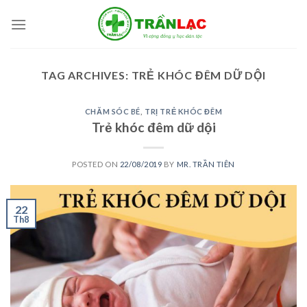
Skip
to
content
TAG ARCHIVES:
TRẺ KHÓC ĐÊM DỮ DỘI
CHĂM SÓC BÉ
,
TRỊ TRẺ KHÓC ĐÊM
Trẻ khóc đêm dữ dội
POSTED ON
22/08/2019
BY
MR. TRẦN TIÊN
22
Th8