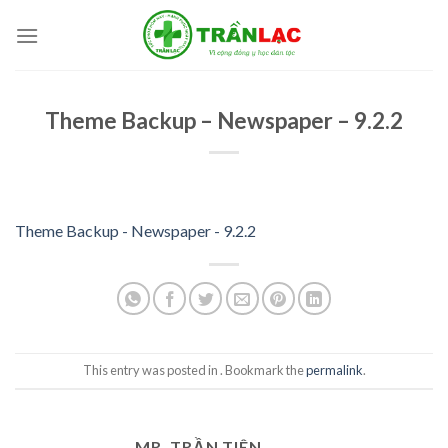
Skip
to
content
Theme Backup – Newspaper – 9.2.2
Theme Backup - Newspaper - 9.2.2
This entry was posted in . Bookmark the
permalink
.
MR. TRẦN TIÊN