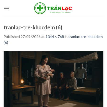
Skip
to
content
tranlac-tre-khocdem (6)
Published
27/01/2026
at
1344 × 768
in
tranlac-tre-khocdem
(6)