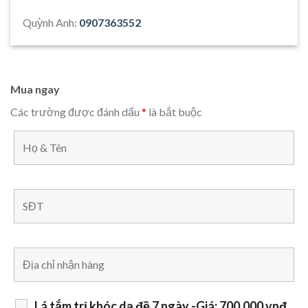
Quỳnh Anh:
0907363552
Mua ngay
Các trường được đánh dấu
*
là bắt buộc
Lá tắm trị khóc dạ đề 7 ngày -Giá: 700.000 vnđ