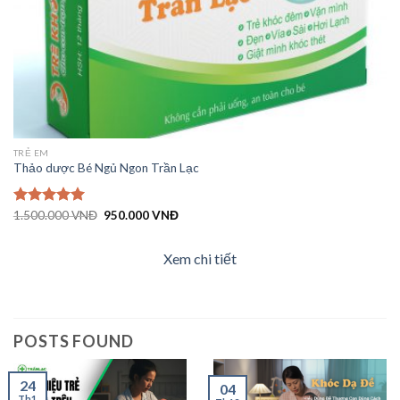
TRẺ EM
Thảo dược Bé Ngủ Ngon Trần Lạc
Giá
Giá
Được xếp
1.500.000
VNĐ
950.000
VNĐ
gốc
hiện
hạng
5.00
là:
tại
5 sao
1.500.000 VNĐ.
là:
Xem chi tiết
950.000 VNĐ.
POSTS FOUND
24
04
Th1