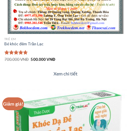
TRẺ EM
Bé khóc đêm Trần Lạc
Giá
Giá
Được xếp
700.000
VNĐ
500.000
VNĐ
gốc
hiện
hạng
4.72
là:
tại
5 sao
700.000 VNĐ.
là:
Xem chi tiết
500.000 VNĐ.
Giảm giá!