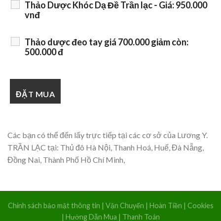
Thảo Dược Khóc Dạ Đề Trần lạc - Giá: 950.000
vnđ
Thảo dược đeo tay giá 700.000 giảm còn:
500.000 đ
Các bạn có thể đến lấy trực tiếp tại các cơ sở của Lương Y.
TRẦN LẠC tại: Thủ đô Hà Nội, Thanh Hoá, Huế, Đà Nẵng,
Đồng Nai, Thành Phố Hồ Chí Minh,
Chính sách bảo mật thông tin
|
Vận Chuyển
|
Hoàn Tiền
|
Cookies
|
Hướng Dẫn Mua
|
Thanh Toán