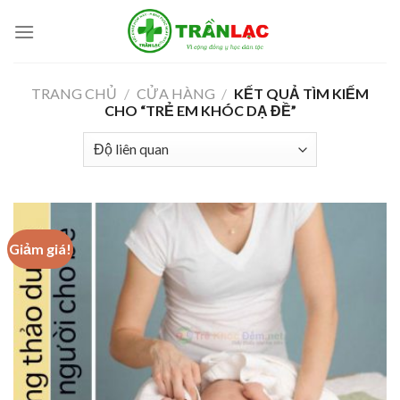
Skip
to
content
TRANG CHỦ
/
CỬA HÀNG
/
KẾT QUẢ TÌM KIẾM
CHO “TRẺ EM KHÓC DẠ ĐỀ”
Giảm giá!