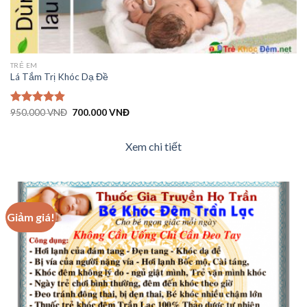
TRẺ EM
Lá Tắm Trị Khóc Dạ Đề
Giá
Giá
Được xếp
950.000
VNĐ
700.000
VNĐ
gốc
hiện
hạng
4.86
là:
tại
5 sao
950.000 VNĐ.
là:
Xem chi tiết
700.000 VNĐ.
Giảm giá!