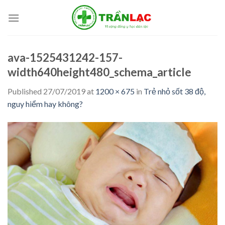
Skip
to
content
ava-1525431242-157-
width640height480_schema_article
Published
27/07/2019
at
1200 × 675
in
Trẻ nhỏ sốt 38 độ,
nguy hiểm hay không?