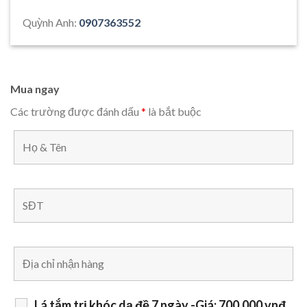
Quỳnh Anh:
0907363552
Mua ngay
Các trường được đánh dấu
*
là bắt buộc
Lá tắm trị khóc dạ đề 7 ngày -Giá: 700.000 vnđ