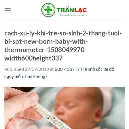
Skip
to
content
cach-xu-ly-khi-tre-so-sinh-2-thang-tuoi-
bi-sot-new-born-baby-with-
thermometer-1508049970-
width600height337
Published
27/07/2019
at
600 × 337
in
Trẻ nhỏ sốt 38 độ,
nguy hiểm hay không?